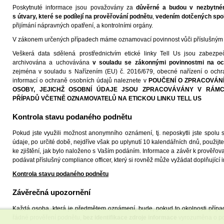
Poskytnuté informace jsou považovány za
důvěrné a budou v nezbytné
s útvary, které se podílejí na prověřování podnětu
,
vedením dotčených spo
přijímání nápravných opatření, a kontrolními orgány.
V zákonem určených případech máme oznamovací povinnost vůči příslušným
Veškerá data sdělená prostřednictvím etické linky Tell Us jsou zabezpeč
archivována a uchovávána
v souladu se zákonnými povinnostmi na oc
zejména v souladu s Nařízením (EU) č. 2016/679, obecné nařízení o och
informací o ochraně osobních údajů naleznete v
POUČENÍ O ZPRACOVÁNÍ
OSOBY, JEJICHŽ OSOBNÍ ÚDAJE JSOU ZPRACOVÁVÁNY V RÁMC
PŘÍPADŮ VČETNĚ OZNAMOVATELŮ NA ETICKOU LINKU TELL US
Kontrola stavu podaného podnětu
Pokud jste využili možnost anonymního oznámení, tj. neposkytli jste spolu
údaje, po určité době, nejdříve však po uplynutí 10 kalendářních dnů, použijte
ke zjištění, jak bylo naloženo s Vaším podáním. Informace a závěr k prověř
podávat příslušný compliance officer, který si rovněž může vyžádat doplňující 
Kontrola stavu podaného podnětu
Závěrečná upozornění
Každá osoba, která je předmětem oznámení, bude, pokud to okolnosti případ
řádné prověření podnětu,
bez identifikace zdroje informace
vyrozuměna o p