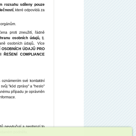
m rozsahu sdíleny pouze
lečností
, které odpovídá za
 orgánům.
ena proti zneužití, řádně
hranu osobních údajů,
tj.
raně osobních údajů
.
Více
 OSOBNÍCH ÚDAJŮ PRO
I ŘEŠENÍ COMPLIANCE
 s oznámením své kontaktní
 svůj "kód zprávy" a "heslo"
ovanému případu je oprávněn
informace.
ů nevylučují a neohrozí to
odaném podnětu.