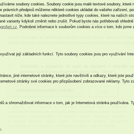
využíváme soubory cookies. Soubory cookie jsou malé textové soubory, které
Tato osoba má pak právo vyjádřit se ke skutečnostem uvedeným v oznámení
e právních předpisů můžeme některé cookies ukládat do vašeho zařízení, po
officerovi své stanovisko, objasnit okolnosti případu, předkládat důkazy k 
astavit níže, kde také naleznete jednotlivé typy cookies, které na našich s
v oznámení.
né varianty kdykoli změnit nebo zrušit. Pokud byste nás potřebovali ohledně
Rovněž osoba, která případ nahlásila, může prostřednictvím compliance 
grofert.cz
. Podrobné informace k souborům cookies a více o tom, kdo jsme 
informace a dokumenty.
Detailní informace ze šetření jednotlivých případů včetně navazujících n
poskytovány, a to zejména s ohledem na ochranu oprávněných zájmů a dat sp
užívat její základních funkcí. Tyto soubory cookies jsou pro využívání Int
Souhlasím a prohlašuji, že jsem se seznámil s pravidly pr
podávání podnětů prostřednictvím Etické linky "Tell us".
ce, jiné internetové stránky, které jste navštívili a odkazy, které jste pou
ternetové stránky své cookies pro přizpůsobení zobrazované reklamy. Tyto zah
elů a shromažďovat informace o tom, jak je Internetová stránka používána. 
V případě, že s některou z uvedených informací nebo s některým
z popsaných postupů nesouhlasíte, klikněte na tlačítko "zrušit" a budete
automaticky přesměrován/a na úvodní stránku koncernu Agrofert.
V případě potřeby můžete poté kontaktovat našeho specialistu
k problematice "Compliance" - Compliance Officer: +420 272 192 999.
s