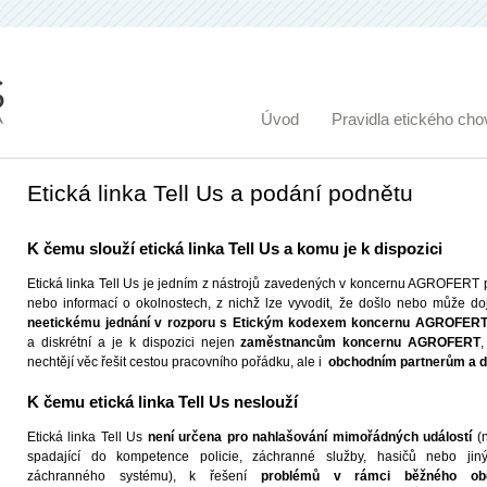
Úvod
Pravidla etického cho
Etická linka Tell Us a podání podnětu
K čemu slouží etická linka Tell Us a komu je k dispozici
Etická linka Tell Us je jedním z nástrojů zavedených v koncernu AGROFERT p
nebo informací o okolnostech, z nichž lze vyvodit, že došlo nebo může do
neetickému jednání v rozporu s Etickým kodexem koncernu AGROFER
a diskrétní a je k dispozici nejen
zaměstnancům koncernu AGROFERT
,
nechtějí věc řešit cestou pracovního pořádku, ale i
obchodním partnerům a 
K čemu etická linka Tell Us neslouží
Etická linka Tell Us
není určena pro nahlašování mimořádných událostí
(
spadající do kompetence policie, záchranné služby, hasičů nebo jin
záchranného systému), k řešení
problémů v rámci běžného obc