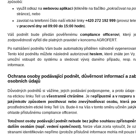
způsobů:
využít odkaz na
webovou aplikaci
(klikněte na tlačítko
„pokračovat na p
stránce), nebo
zavolat na telefonní číslo naší etické linky
+420 272 192 999
(provoz tele
v
pracovní dny od 09:00 do 15:00
hodin
).
Váš podnět bude předán pověřenému
compliance officerovi
, který j
zodpovědností vyřídí dle platných pravidel v koncernu AGROFERT.
Po nahlášení podnětu Vám bude automaticky přidělen náhodně vygenerovan
Tento kód podnětu můžete následně autorizovat
heslem
, které znáte jen Vy
umožní vstoupit do systému a sledovat vývoj daného případu, resp. 
informace.
Ochrana osoby podávající podnět, důvěrnost informací a za
osobních údajů
Důvodných podnětů si vážíme, jejich podávání podporujeme, a proto údaje
na etickou linku Tell us
všestranně chráníme
. Je n
epřípustné a v rozporu s
jakýmkoliv způsobem postihovat nebo znevýhodňovat osobu, která pod
prostřednictvím etické linky Tell Us. Bude-li na Vás v tomto směru učiněn jakýko
ohlaste příslušnému compliance officerovi.
Totožnost osoby podávající podnět nebude bez jejího souhlasu zpřístupně
dalším osobám (např. vedení společnosti).
Nelze však zcela vyloučit, že o
stranami identifikován nepřímo (protože příslušné informace mohla mít pouze 