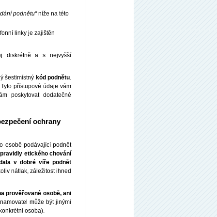
odání podnětu“
níže na této
fonní linky je zajištěn
ej diskrétně a s nejvyšší
ý šestimístný
kód podnětu
.
. Tyto přístupové údaje vám
nám poskytovat dodatečné
bezpečení ochrany
 o osobě podávající podnět
 pravidly etického chování
ala v dobré víře podnět
liv nátlak, záležitost ihned
na prověřované osobě, ani
znamovatel může být jinými
konkrétní osoba).