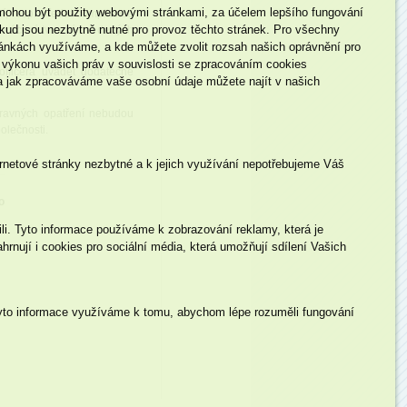
 mohou být použity webovými stránkami, za účelem lepšího fungování
, resp. předat compliance
kud jsou nezbytně nutné pro provoz těchto stránek. Pro všechny
vyvrácení tvrzení uvedených
tránkách využíváme, a kde můžete zvolit rozsah našich oprávnění pro
 výkonu vašich práv v souvislosti se zpracováním cookies
officera uvádět dodatečné
a jak zpracováváme vaše osobní údaje můžete najít v našich
ápravných opatření nebudou
olečnosti.
ernetové stránky nezbytné a k jejich využívání nepotřebujeme Váš
o
žili. Tyto informace používáme k zobrazování reklamy, která je
rnují i cookies pro sociální média, která umožňují sdílení Vašich
Tyto informace využíváme k tomu, abychom lépe rozuměli fungování