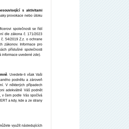
související s aktivitami
znaky provokace nebo útoku
cerovi společnosti se řídí
í dle zákona č. 171/2023
 č. 54/2019 Z.z. o ochrane
ch zákonov. Informace pro
ch příslušné společnosti
má
informace uvedené zde
).
ymně
. Uvedete-li však Vaši
 podaného podnětu a zároveň
ní. V některých případech
pni adekvátně Váš podnět
e, v čem podle Vás spočívá
RT a kdy, kde a ze strany
můžete využít následujících