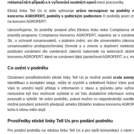
reklamačních případů a k
vyřizování osobních sporů
mezi pracovníky.
Etická linka Tell Us si dále vyhrazuje
právo nereagovat na podněty ne
koncernu AGROFERT, podněty s politickým podtextem
či podněty jevící 
na koncern AGROFERT.
Upozorňujeme, že podněty podané přes Etickou linku nebo Compliance offi
pravidly programu Compliance koncernu AGROFERT, nejedná se o oznámen
Sb., o ochraně oznamovatelů, v platném znění, ani dle slovenského zákona
oznamovateľov protispoločenskej činnosti a o zmene a doplnení niektorý
podávání oznámení dle uvedených zákonů naleznete na webových stránká
koncernu AGROFERT, které se oznámení týká (společnost AGROFERT, a.s. 
Co uvést v podnětu
Oznámení prostřednictvím etické linky Tell Us je možné podat
zcela anon
identifikaci a kontaktní údaje, může to zrychlit a zefektivnit řešení Vámi
Vám to umožní lepší přístup k informacím o stavu a způsobu jeho vyříze
nemusíme být bez možnosti vyžádat si od Vás dodatečné informace scho
posoudit a vyřešit. Ve svém podnětu, pokud možno co nejpodrobněji uveďt
možné porušení právních předpisů a/nebo Etického kodexu koncernu AGROFE
koho k němu mělo dojít.
Prostředky etické linky Tell Us pro podání podnětu
Pro podání podnětu na etickou linku Tell Us a pro další komunikaci s námi 