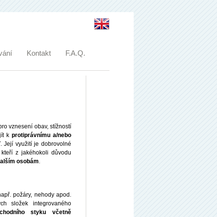
vání
Kontakt
F.A.Q.
ro vznesení obav, stížností
jít k
protiprávnímu a/nebo
T
. Její využití je dobrovolné
 kteří z jakéhokoli důvodu
dalším osobám
.
např. požáry, nehody apod.
ých složek integrovaného
hodního styku včetně