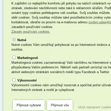
K zajištění co nejlepšího komfortu při pohybu na našich stránkách 
stránek, sledování návštěvnosti nebo také k reklamním účelům. Podl
ostatní typy cookies potřebujeme váš souhlas. Svůj souhlas můžete n
sběr cookies. Svůj souhlas můžete také prostřednictvím změny vybra
kontaktovat, obraťte se prosím na e-mailovou adresu
osobni.udaje@a
zásadách používání cookies.
Zásady používání cookies.
Nutné
Nutné cookies Vám umožňují pohybovat se po Internetové stránce a vy
souhlas.
Marketingové
Marketingová cookies zaznamenávají Vaši návštěvu na Internetové strán
přizpůsobena Vašim preferencím. Někteří naši partneři umísťují na In
aktivit webovým stránkám sociálních médií typu Facebook a Twitter.
Výkonnostní
Výkonnostní cookies nám umožňují rozeznat a spočítat počet uživat
Internetových stránek a mohli je vylepšovat.
skrýt nastavení cookie